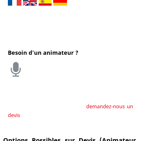
Ajoutez ce rallye en 2 langues différentes à votre
panier (si elles sont disponibles) et obtenez -40% sur
le total en saisissant le code
PKCRXLMULTILG40
Besoin d'un animateur ?
Que ce soit pour bénéficier d'une prestation avec
animateur sur place le jour J, ou par visio pour le
Brief et le Débrief uniquement,
demandez-nous un
devis
!
Options Possibles sur Devis (Animateur,