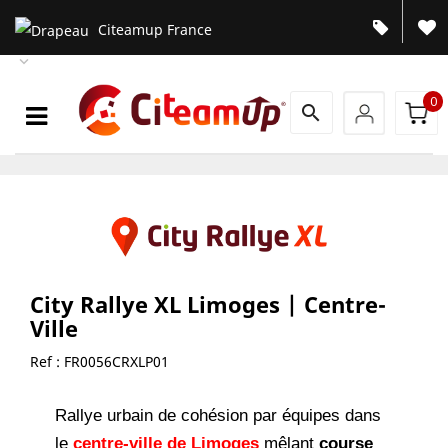
Citeamup France

0
search
City Rallye XL Limoges | Centre-
Ville
Ref :
FR0056CRXLP01
Rallye urbain de cohésion par équipes dans
le
centre-ville de Limoges
mêlant
course