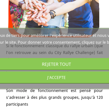
ux de tiers pour améliorer l'expérience utilisateur et nou
ur le site. Pour donner votre consentement, cliquez sur le 
Si le fonctionnement classique du rallye urbain (que
l'on retrouve au sein du City Rallye Challenge) fait
vivre une aventure en commun aux participants, et
REJETER TOUT
crée indéniablement du lien, le City Rallye XL va plus
loin en vous proposant 4 défis qui vont venir
J'ACCEPTE
amplifier largement le volet cohésion de l'activité.
Son mode de fonctionnement est pensé pour
s'adresser à des plus grands groupes, jusqu'à 120
participants