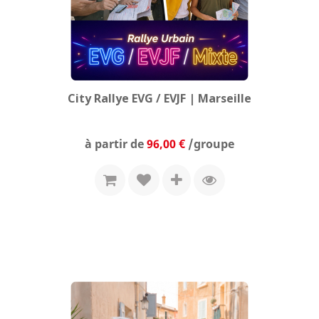
City Rallye EVG / EVJF | Marseille
Prix
à partir de
96,00 €
/groupe