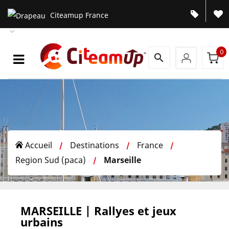
Citeamup France

0
search
Accueil
Destinations
France
/
/
/
Region Sud (paca)
Marseille
/
MARSEILLE | Rallyes et jeux
urbains