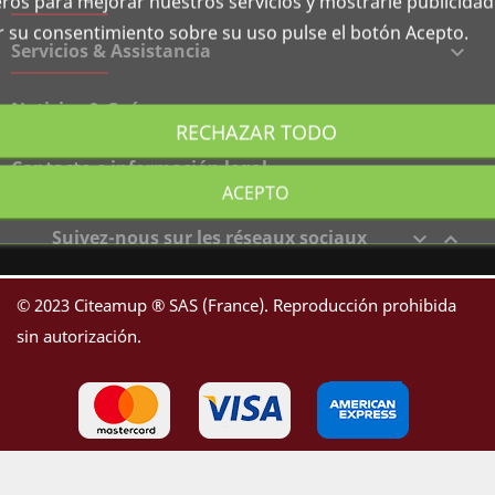
rceros para mejorar nuestros servicios y mostrarle publicida
ar su consentimiento sobre su uso pulse el botón Acepto.
Servicios & Assistancia

Noticias & Guías

RECHAZAR TODO
Contacto e información legal

ACEPTO
Suivez-nous sur les réseaux sociaux


© 2023 Citeamup ® SAS (France). Reproducción prohibida
sin autorización.